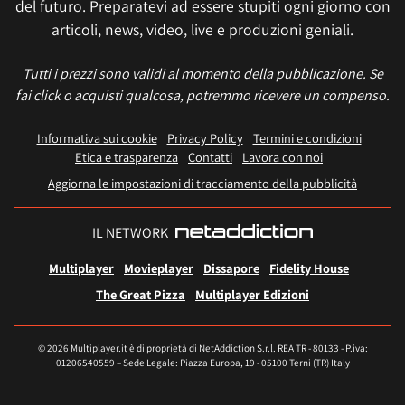
del futuro. Preparatevi ad essere stupiti ogni giorno con
articoli, news, video, live e produzioni geniali.
Tutti i prezzi sono validi al momento della pubblicazione. Se
fai click o acquisti qualcosa, potremmo ricevere un compenso.
Informativa sui cookie
Privacy Policy
Termini e condizioni
Etica e trasparenza
Contatti
Lavora con noi
Aggiorna le impostazioni di tracciamento della pubblicità
IL NETWORK
Multiplayer
Movieplayer
Dissapore
Fidelity House
The Great Pizza
Multiplayer Edizioni
© 2026 Multiplayer.it è di proprietà di NetAddiction S.r.l. REA TR - 80133 - P.iva:
01206540559 – Sede Legale: Piazza Europa, 19 - 05100 Terni (TR) Italy