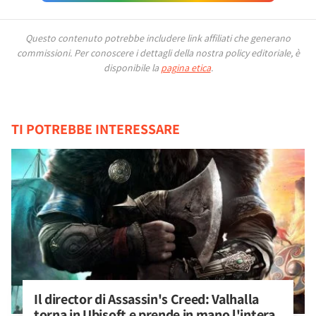
Questo contenuto potrebbe includere link affiliati che generano
commissioni.
Per conoscere i dettagli della nostra policy editoriale, è
disponibile la
pagina etica
.
TI POTREBBE INTERESSARE
Il director di Assassin's Creed: Valhalla 
torna in Ubisoft e prende in mano l'intera 