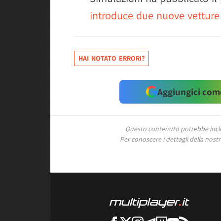
introduce due nuove vetture 
HAI NOTATO ERRORI?
Aggiungici come
Questo contenuto potrebbe includ
Per conoscere i dettagli della nostra