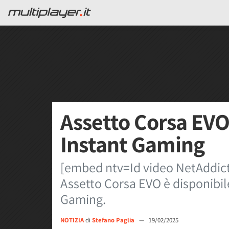
Assetto Corsa EVO 
Instant Gaming
[embed ntv=Id video NetAddictio
Assetto Corsa EVO è disponibil
Gaming.
NOTIZIA
di
Stefano Paglia
—
19/02/2025