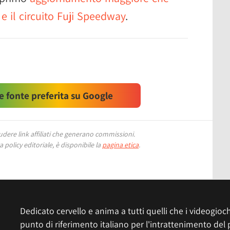
e il circuito Fuji Speedway
.
 fonte preferita su Google
ere link affiliati che generano commissioni.
 policy editoriale, è disponibile la
pagina etica
.
Dedicato cervello e anima a tutti quelli che i videogiochi
punto di riferimento italiano per l'intrattenimento del 