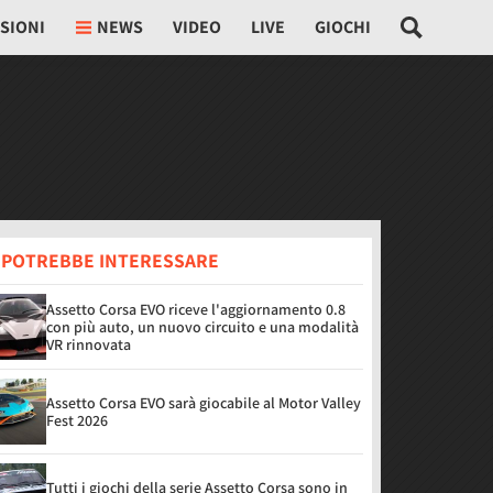
SIONI
NEWS
VIDEO
LIVE
GIOCHI
I POTREBBE INTERESSARE
Assetto Corsa EVO riceve l'aggiornamento 0.8
con più auto, un nuovo circuito e una modalità
VR rinnovata
Assetto Corsa EVO sarà giocabile al Motor Valley
Fest 2026
Tutti i giochi della serie Assetto Corsa sono in