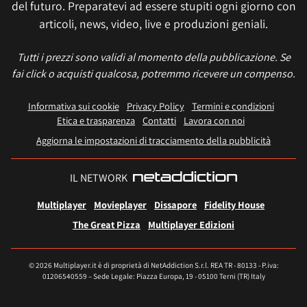
del futuro. Preparatevi ad essere stupiti ogni giorno con
articoli, news, video, live e produzioni geniali.
Tutti i prezzi sono validi al momento della pubblicazione. Se
fai click o acquisti qualcosa, potremmo ricevere un compenso.
Informativa sui cookie
Privacy Policy
Termini e condizioni
Etica e trasparenza
Contatti
Lavora con noi
Aggiorna le impostazioni di tracciamento della pubblicità
IL NETWORK
Multiplayer
Movieplayer
Dissapore
Fidelity House
The Great Pizza
Multiplayer Edizioni
© 2026 Multiplayer.it è di proprietà di NetAddiction S.r.l. REA TR - 80133 - P.iva:
01206540559 – Sede Legale: Piazza Europa, 19 - 05100 Terni (TR) Italy