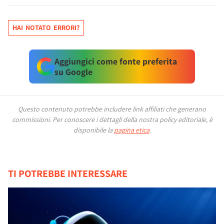
HAI NOTATO ERRORI?
Aggiungici come fonte preferita
su Google
Questo contenuto potrebbe includere link affiliati che generano
commissioni.
Per conoscere i dettagli della nostra policy editoriale, è
disponibile la
pagina etica
.
TI POTREBBE INTERESSARE