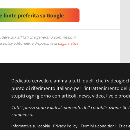
 fonte preferita su Google
ere link affiliati che generano commissioni.
 policy editoriale, è disponibile la
pagina etica
.
Dedicato cervello e anima a tutti quelli che i videogiochi
punto di riferimento italiano per l'intrattenimento del 
stupiti ogni giorno con articoli, news, video, live e prod
Tutti i prezzi sono validi al momento della pubblicazione. Se 
compenso.
Informativa sui cookie
Privacy Policy
Termini e condizioni
Etica 