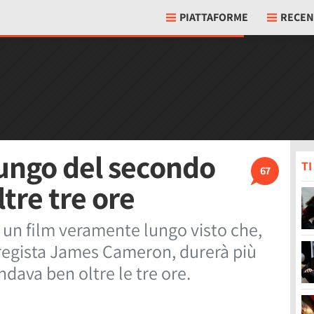
PIATTAFORME
RECEN
lungo del secondo
T
67
ltre tre ore
à un film veramente lungo visto che,
 regista James Cameron, durerà più
dava ben oltre le tre ore.