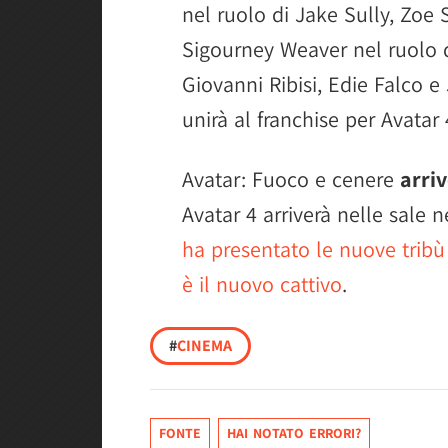
nel ruolo di Jake Sully, Zoe 
Sigourney Weaver nel ruolo d
Giovanni Ribisi, Edie Falco 
unirà al franchise per Avatar 
Avatar: Fuoco e cenere
arriv
Avatar 4 arriverà nelle sale
ha presentato le nuove tribù 
è il nuovo cattivo
.
#
CINEMA
FONTE
HAI NOTATO ERRORI?