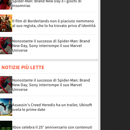
Spider-Man: Brand New Day e i giochi di
Insomniac
Il film di Borderlands non è piaciuto nemmeno
al suo regista, che lo ha trovato privo d'identità
Nonostante il successo di Spider-Man: Brand
New Day, Sony interrompe il suo Marvel
Universe
 NOTIZIE PIÙ LETTE
Nonostante il successo di Spider-Man: Brand
New Day, Sony interrompe il suo Marvel
Universe
Assassin's Creed Heredis ha un trailer, Ubisoft
svela le prime date
Xbox celebra il 25° anniversario con contenuti