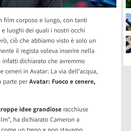
n film corposo e lungo, con tanti
 e luoghi dei quali i nostri occhi
erò, ciò che abbiamo visto è solo un
nte il regista voleva inserire nella
 infatti dichiarato che avremmo
e ceneri in Avatar: La via dell'acqua,
a parte per
Avatar: Fuoco e cenere,
roppe idee grandiose
racchiuse
ilm", ha dichiarato Cameron a
ava come un treno e non stavamo