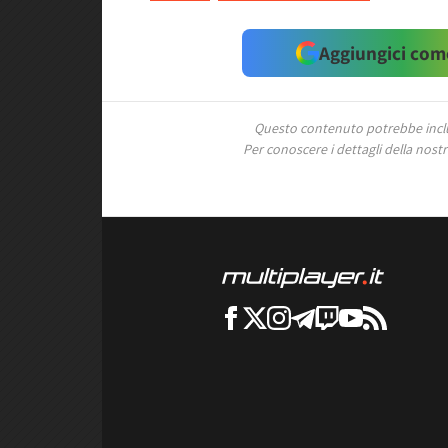
Aggiungici come
Questo contenuto potrebbe includ
Per conoscere i dettagli della nostra