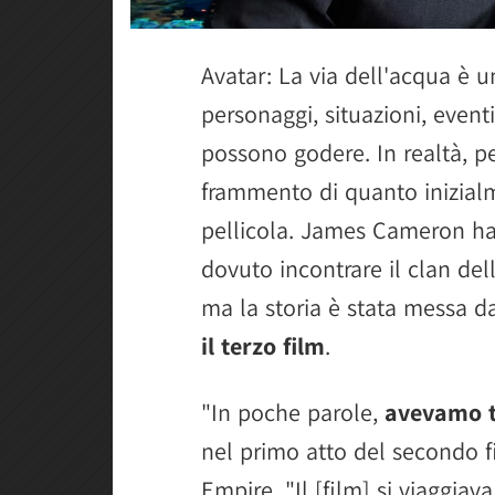
Avatar: La via dell'acqua è u
personaggi, situazioni, eventi
possono godere. In realtà, p
frammento di quanto inizialme
pellicola. James Cameron ha
dovuto incontrare il clan dell
ma la storia è stata messa d
il terzo film
.
"In poche parole,
avevamo t
nel primo atto del secondo f
Empire. "Il [film] si viaggi