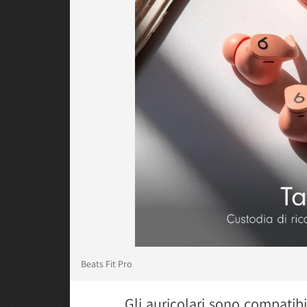
Beats Fit Pro
Gli auricolari sono compatibil