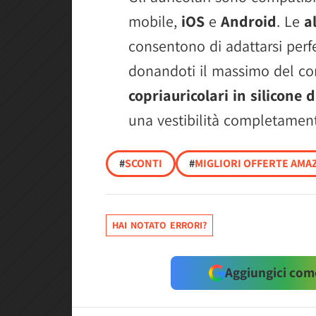
mobile,
iOS
e
Android
. Le
a
consentono di adattarsi perf
donandoti il massimo del com
copriauricolari in silicone 
una vestibilità completament
#
SCONTI
#
MIGLIORI OFFERTE AMAZ
HAI NOTATO ERRORI?
Aggiungici come