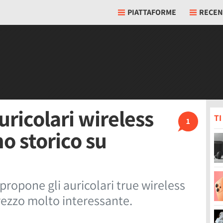
PIATTAFORME
RECEN
auricolari wireless
T
1
mo storico su
propone gli auricolari true wireless
prezzo molto interessante.