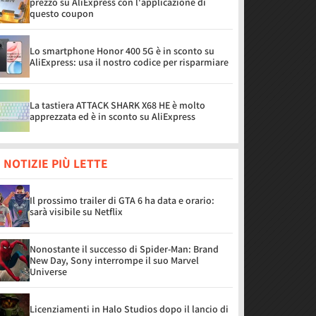
prezzo su AliExpress con l'applicazione di
questo coupon
Lo smartphone Honor 400 5G è in sconto su
AliExpress: usa il nostro codice per risparmiare
La tastiera ATTACK SHARK X68 HE è molto
apprezzata ed è in sconto su AliExpress
 NOTIZIE PIÙ LETTE
Il prossimo trailer di GTA 6 ha data e orario:
sarà visibile su Netflix
Nonostante il successo di Spider-Man: Brand
New Day, Sony interrompe il suo Marvel
Universe
Licenziamenti in Halo Studios dopo il lancio di