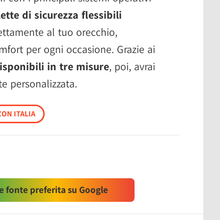
lette di sicurezza flessibili
ettamente al tuo orecchio,
fort per ogni occasione. Grazie ai
disponibili in tre misure
, poi, avrai
e personalizzata.
ON ITALIA
 fonte preferita su Google