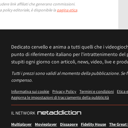
ere link affiliati che generano commissioni.
 policy editoriale, è disponibile la
pagina etica
.
Dedicato cervello e anima a tutti quelli che i videogiochi
punto di riferimento italiano per l'intrattenimento del 
stupiti ogni giorno con articoli, news, video, live e prod
Tutti i prezzi sono validi al momento della pubblicazione. Se 
compenso.
Informativa sui cookie
Privacy Policy
Termini e condizioni
Etica 
Aggiorna le impostazioni di tracciamento della pubblicità
IL NETWORK
Multiplayer
Movieplayer
Dissapore
Fidelity House
The Great