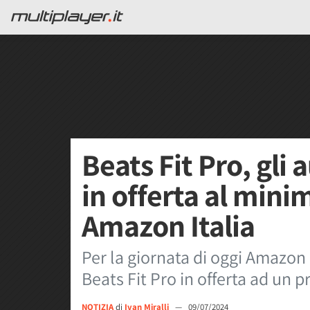
Beats Fit Pro, gli 
in offerta al mini
Amazon Italia
Per la giornata di oggi Amazon 
Beats Fit Pro in offerta ad un 
NOTIZIA
di
Ivan Miralli
—
09/07/2024