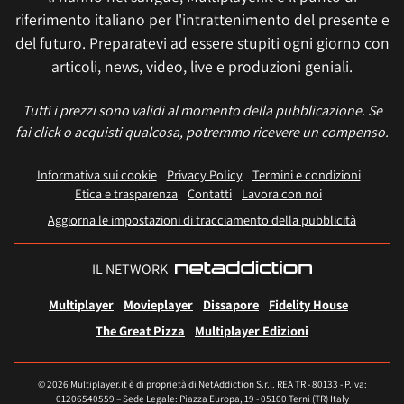
riferimento italiano per l'intrattenimento del presente e
del futuro. Preparatevi ad essere stupiti ogni giorno con
articoli, news, video, live e produzioni geniali.
Tutti i prezzi sono validi al momento della pubblicazione. Se
fai click o acquisti qualcosa, potremmo ricevere un compenso.
Informativa sui cookie
Privacy Policy
Termini e condizioni
Etica e trasparenza
Contatti
Lavora con noi
Aggiorna le impostazioni di tracciamento della pubblicità
IL NETWORK
Multiplayer
Movieplayer
Dissapore
Fidelity House
The Great Pizza
Multiplayer Edizioni
© 2026 Multiplayer.it è di proprietà di NetAddiction S.r.l. REA TR - 80133 - P.iva:
01206540559 – Sede Legale: Piazza Europa, 19 - 05100 Terni (TR) Italy