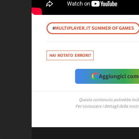
#
MULTIPLAYER.IT SUMMER OF GAMES
HAI NOTATO ERRORI?
Aggiungici come
Questo contenuto potrebbe includ
Per conoscere i dettagli della nostra