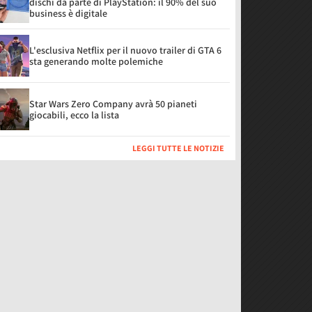
dischi da parte di PlayStation: il 90% del suo
business è digitale
L'esclusiva Netflix per il nuovo trailer di GTA 6
sta generando molte polemiche
Star Wars Zero Company avrà 50 pianeti
giocabili, ecco la lista
LEGGI TUTTE LE NOTIZIE