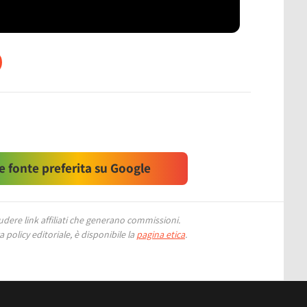
 fonte preferita su Google
ere link affiliati che generano commissioni.
 policy editoriale, è disponibile la
pagina etica
.