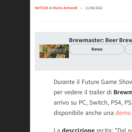
NOTIZIA
di
Marie Armondi
—
11/06/2022
Brewmaster: Beer Brew
News
Durante il Future Game Sho
per vedere il trailer di
Brewm
arrivo su PC, Switch, PS4, P
disponibile anche una
demo 
La
descrizione
recita: "Dal 