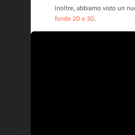
Inoltre, abbiamo visto un nuo
fonde 2D e 3D
.