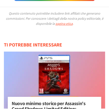
Questo contenuto potrebbe includere link affiliati che generano
commissioni.
Per conoscere i dettagli della nostra policy editoriale, è
disponibile la
pagina etica
.
TI POTREBBE INTERESSARE
Nuovo minimo storico per Assassin's 
Creed Shadows Limited Edition: 