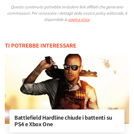
Questo contenuto potrebbe includere link affiliati che generano
commissioni.
Per conoscere i dettagli della nostra policy editoriale, è
disponibile la
pagina etica
.
TI POTREBBE INTERESSARE
Battlefield Hardline chiude i battenti su 
PS4 e Xbox One