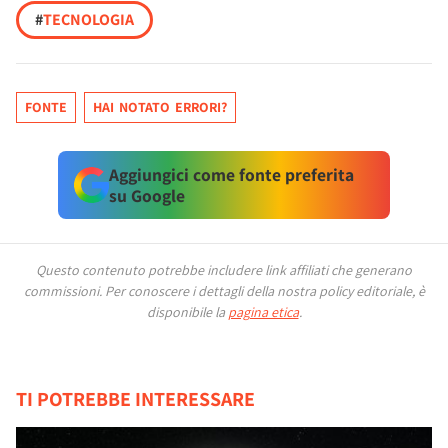
#
TECNOLOGIA
FONTE
HAI NOTATO ERRORI?
Aggiungici come fonte preferita
su Google
Questo contenuto potrebbe includere link affiliati che generano
commissioni.
Per conoscere i dettagli della nostra policy editoriale, è
disponibile la
pagina etica
.
TI POTREBBE INTERESSARE