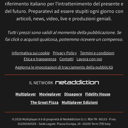
riferimento italiano per l'intrattenimento del presente e
del futuro. Preparatevi ad essere stupiti ogni giorno con
articoli, news, video, live e produzioni geniali.
Tutti i prezzi sono validi al momento della pubblicazione. Se
fai click o acquisti qualcosa, potremmo ricevere un compenso.
Informativa sui cookie
Privacy Policy
Termini e condizioni
Etica e trasparenza
Contatti
Lavora con noi
Aggiorna le impostazioni di tracciamento della pubblicità
IL NETWORK
Multiplayer
Movieplayer
Dissapore
Fidelity House
The Great Pizza
Multiplayer Edizioni
© 2026 Multiplayer.it è di proprietà di NetAddiction S.r.l. REA TR - 80133 - P.iva:
01206540559 – Sede Legale: Piazza Europa, 19 - 05100 Terni (TR) Italy