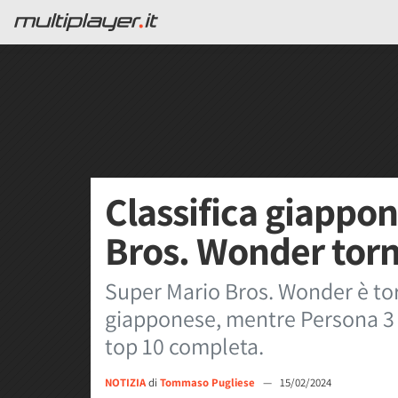
Classifica giappo
Bros. Wonder tor
Super Mario Bros. Wonder è tor
giapponese, mentre Persona 3 R
top 10 completa.
NOTIZIA
di
Tommaso Pugliese
—
15/02/2024