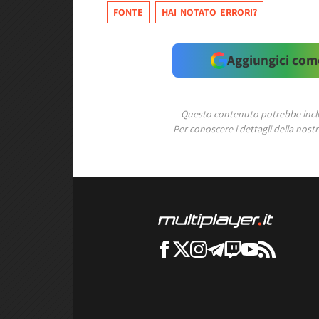
FONTE
HAI NOTATO ERRORI?
Aggiungici come
Questo contenuto potrebbe includ
Per conoscere i dettagli della nostra