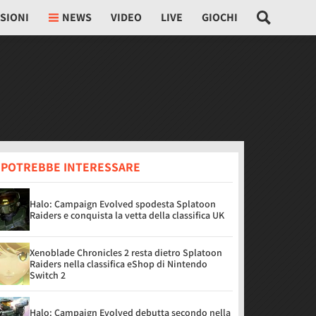
SIONI
NEWS
VIDEO
LIVE
GIOCHI
I POTREBBE INTERESSARE
Halo: Campaign Evolved spodesta Splatoon
Raiders e conquista la vetta della classifica UK
Xenoblade Chronicles 2 resta dietro Splatoon
Raiders nella classifica eShop di Nintendo
Switch 2
Halo: Campaign Evolved debutta secondo nella