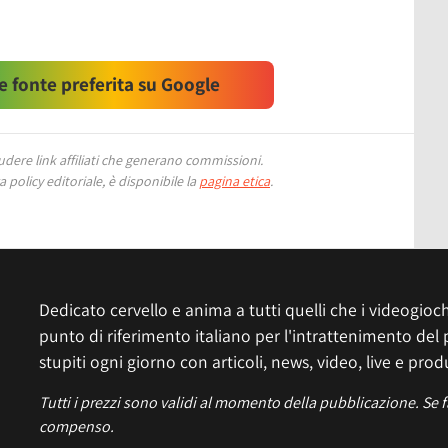
 fonte preferita su Google
ere link affiliati che generano commissioni.
 policy editoriale, è disponibile la
pagina etica
.
Dedicato cervello e anima a tutti quelli che i videogiochi
punto di riferimento italiano per l'intrattenimento del 
stupiti ogni giorno con articoli, news, video, live e prod
Tutti i prezzi sono validi al momento della pubblicazione. Se 
compenso.