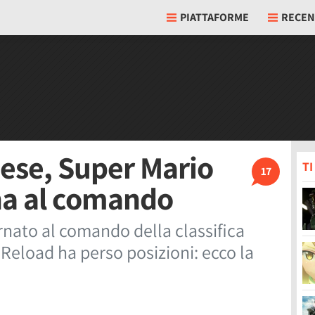
PIATTAFORME
RECEN
nese, Super Mario
T
17
na al comando
nato al comando della classifica
eload ha perso posizioni: ecco la