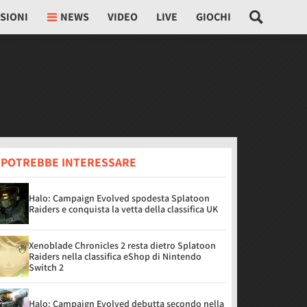
SIONI
NEWS
VIDEO
LIVE
GIOCHI
I POTREBBE INTERESSARE
Halo: Campaign Evolved spodesta Splatoon
Raiders e conquista la vetta della classifica UK
Xenoblade Chronicles 2 resta dietro Splatoon
Raiders nella classifica eShop di Nintendo
Switch 2
Halo: Campaign Evolved debutta secondo nella