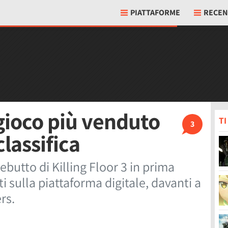
PIATTAFORME
RECEN
l gioco più venduto
T
3
classifica
debutto di Killing Floor 3 in prima
ti sulla piattaforma digitale, davanti a
rs.