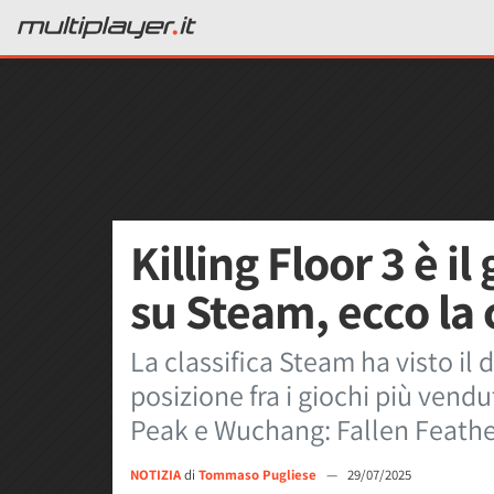
Killing Floor 3 è i
su Steam, ecco la 
La classifica Steam ha visto il 
posizione fra i giochi più vendu
Peak e Wuchang: Fallen Feathe
NOTIZIA
di
Tommaso Pugliese
—
29/07/2025