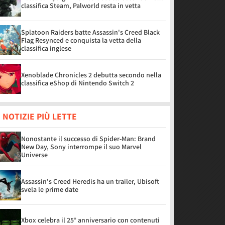
classifica Steam, Palworld resta in vetta
Splatoon Raiders batte Assassin's Creed Black
Flag Resynced e conquista la vetta della
classifica inglese
Xenoblade Chronicles 2 debutta secondo nella
classifica eShop di Nintendo Switch 2
 NOTIZIE PIÙ LETTE
Nonostante il successo di Spider-Man: Brand
New Day, Sony interrompe il suo Marvel
Universe
Assassin's Creed Heredis ha un trailer, Ubisoft
svela le prime date
Xbox celebra il 25° anniversario con contenuti