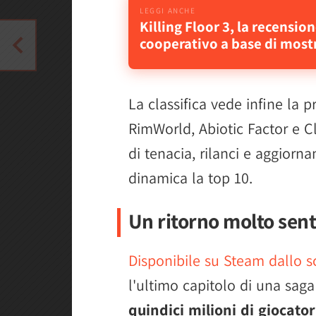
Killing Floor 3, la recensio
cooperativo a base di most
La classifica vede infine la 
RimWorld, Abiotic Factor e Cl
di tenacia, rilanci e aggior
dinamica la top 10.
Un ritorno molto sent
Disponibile su Steam dallo sc
l'ultimo capitolo di una saga
quindici milioni di giocator