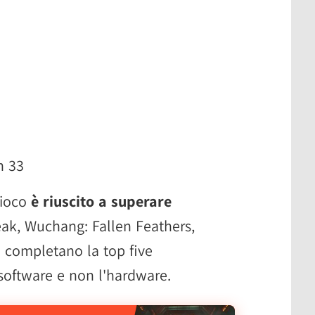
n 33
gioco
è riuscito a superare
k, Wuchang: Fallen Feathers,
 completano la top five
software e non l'hardware.