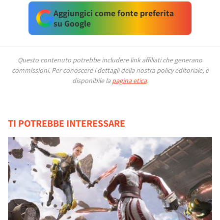
Aggiungici come fonte preferita
su Google
Questo contenuto potrebbe includere link affiliati che generano
commissioni.
Per conoscere i dettagli della nostra policy editoriale, è
disponibile la
pagina etica
.
TI POTREBBE INTERESSARE