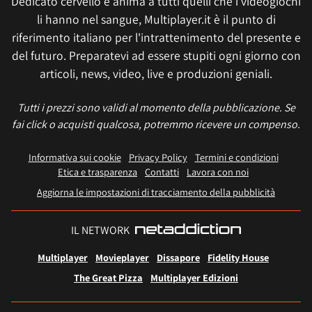
Dedicato cervello e anima a tutti quelli che i videogiochi
li hanno nel sangue, Multiplayer.it è il punto di
riferimento italiano per l'intrattenimento del presente e
del futuro. Preparatevi ad essere stupiti ogni giorno con
articoli, news, video, live e produzioni geniali.
Tutti i prezzi sono validi al momento della pubblicazione. Se
fai click o acquisti qualcosa, potremmo ricevere un compenso.
Informativa sui cookie
Privacy Policy
Termini e condizioni
Etica e trasparenza
Contatti
Lavora con noi
Aggiorna le impostazioni di tracciamento della pubblicità
IL NETWORK
Multiplayer
Movieplayer
Dissapore
Fidelity House
The Great Pizza
Multiplayer Edizioni