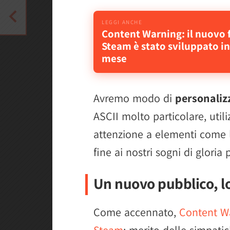
Content Warning: il nuovo
Steam è stato sviluppato in
mese
Avremo modo di
personaliz
ASCII molto particolare, utiliz
attenzione a elementi come l
fine ai nostri sogni di gloria
Un nuovo pubblico, lo
Come accennato,
Content W
Steam
: merito delle simpatic