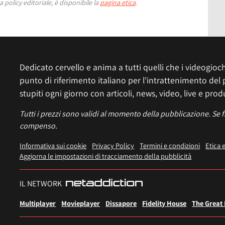
 policy editoriale, è disponibile la
pagina etica
.
Dedicato cervello e anima a tutti quelli che i videogiochi
punto di riferimento italiano per l'intrattenimento del 
stupiti ogni giorno con articoli, news, video, live e prod
Tutti i prezzi sono validi al momento della pubblicazione. Se 
compenso.
Informativa sui cookie
Privacy Policy
Termini e condizioni
Etica 
Aggiorna le impostazioni di tracciamento della pubblicità
IL NETWORK
Multiplayer
Movieplayer
Dissapore
Fidelity House
The Great