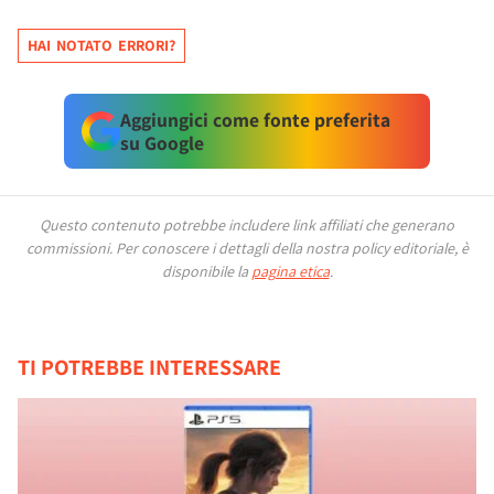
HAI NOTATO ERRORI?
Aggiungici come fonte preferita
su Google
Questo contenuto potrebbe includere link affiliati che generano
commissioni.
Per conoscere i dettagli della nostra policy editoriale, è
disponibile la
pagina etica
.
TI POTREBBE INTERESSARE