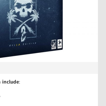
n
include
:
o