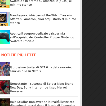
Switch 2 è in promo su Amazon, è (quasi) al
minimo storico
Mandragora: Whispers of the Witch Tree è in
offerta su Amazon, puoi acquistarlo al minimo
storico
Applica il coupon dedicato e risparmia
sull'acquisto del Controller Pro per Nintendo
Switch 2 ufficiale
 NOTIZIE PIÙ LETTE
Il prossimo trailer di GTA 6 ha data e orario:
sarà visibile su Netflix
Nonostante il successo di Spider-Man: Brand
New Day, Sony interrompe il suo Marvel
Universe
Halo Studios non avrebbe in realtà licenziato
dipendenti interni dopo il lancio di Campaign