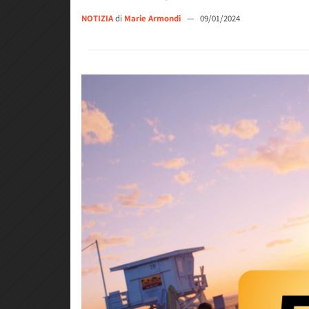
NOTIZIA
di
Marie Armondi
—
09/01/2024