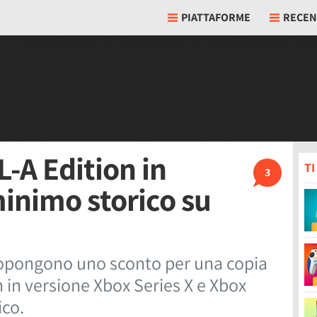
PIATTAFORME
RECEN
-A Edition in
T
3
minimo storico su
propongono uno sconto per una copia
 in versione Xbox Series X e Xbox
ico.