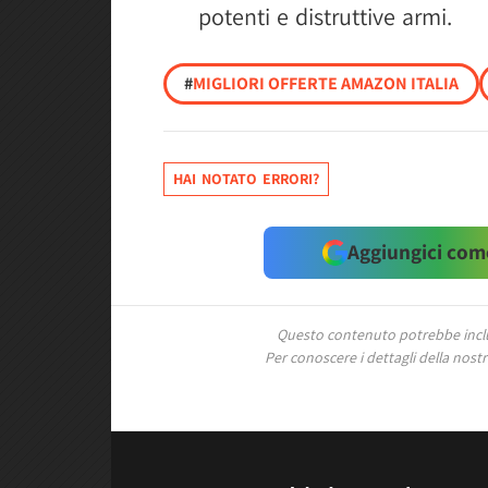
potenti e distruttive armi.
#
MIGLIORI OFFERTE AMAZON ITALIA
HAI NOTATO ERRORI?
Aggiungici come
Questo contenuto potrebbe includ
Per conoscere i dettagli della nostra