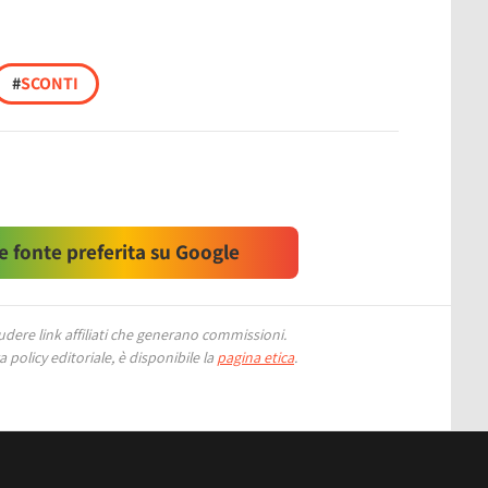
#
SCONTI
 fonte preferita su Google
ere link affiliati che generano commissioni.
 policy editoriale, è disponibile la
pagina etica
.