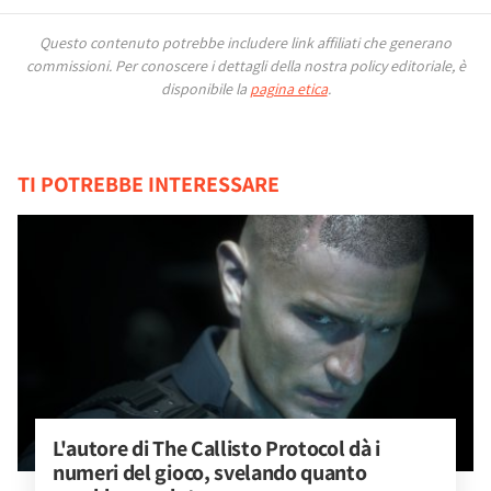
Questo contenuto potrebbe includere link affiliati che generano
commissioni.
Per conoscere i dettagli della nostra policy editoriale, è
disponibile la
pagina etica
.
TI POTREBBE INTERESSARE
L'autore di The Callisto Protocol dà i 
numeri del gioco, svelando quanto 