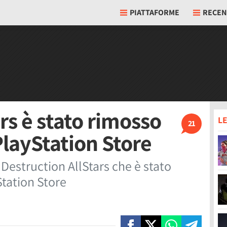
PIATTAFORME
RECEN
rs è stato rimosso
LE
21
PlayStation Store
r Destruction AllStars che è stato
Station Store