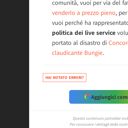
comunità, vuoi per via del f
venderlo a prezzo pieno
, per
vuoi perché ha rappresentato 
politica dei live service
volu
portato al disastro di
Concor
claudicante Bungie
.
HAI NOTATO ERRORI?
Aggiungici come
Questo contenuto potrebbe includ
Per conoscere i dettagli della nostra