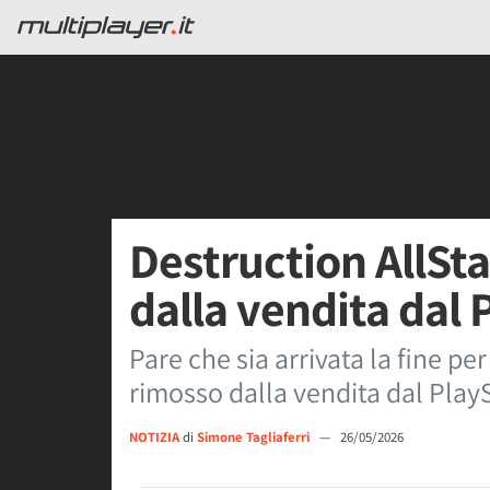
Destruction AllSta
dalla vendita dal 
Pare che sia arrivata la fine pe
rimosso dalla vendita dal Play
NOTIZIA
di
Simone Tagliaferri
—
26/05/2026