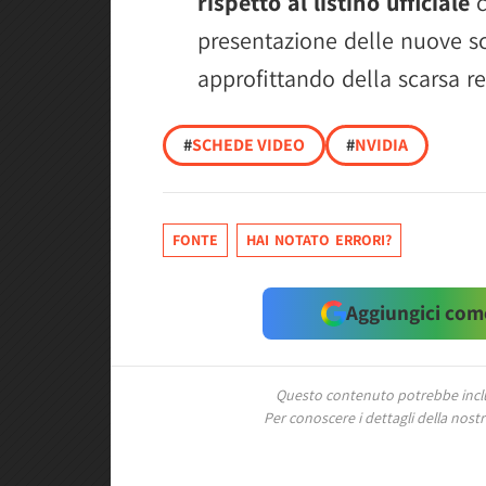
rispetto al listino ufficiale
c
presentazione delle nuove s
approfittando della scarsa re
#
SCHEDE VIDEO
#
NVIDIA
FONTE
HAI NOTATO ERRORI?
Aggiungici come
Questo contenuto potrebbe includ
Per conoscere i dettagli della nostra