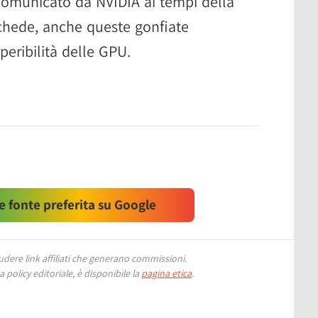
omunicato da NVIDIA ai tempi della
chede, anche queste gonfiate
peribilità delle GPU.
 fonte preferita su Google
ere link affiliati che generano commissioni.
 policy editoriale, è disponibile la
pagina etica
.