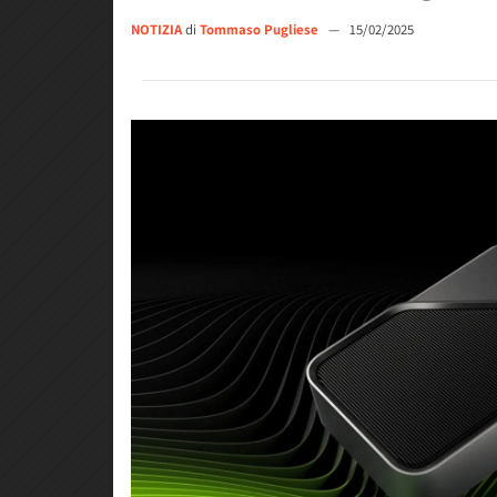
NOTIZIA
di
Tommaso Pugliese
—
15/02/2025