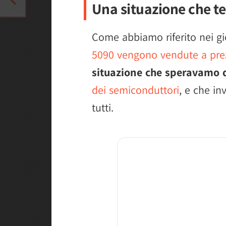
Una situazione che te
Come abbiamo riferito nei gi
5090 vengono vendute a prezz
situazione che speravamo d
dei semiconduttori
, e che in
tutti.