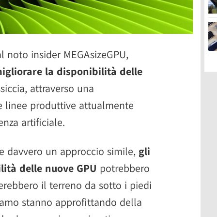
al noto insider MEGAsizeGPU,
gliorare la disponibilità delle
iccia, attraverso una
ie linee produttive attualmente
enza artificiale.
re davvero un approccio simile,
gli
ilità delle nuove GPU
potrebbero
erebbero il terreno da sotto i piedi
iamo stanno approfittando della