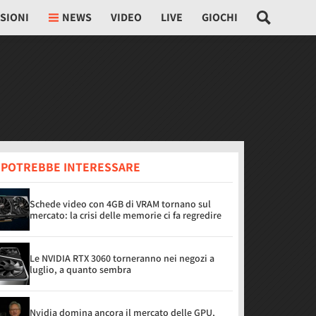
SIONI
NEWS
VIDEO
LIVE
GIOCHI
I POTREBBE INTERESSARE
Schede video con 4GB di VRAM tornano sul
mercato: la crisi delle memorie ci fa regredire
Le NVIDIA RTX 3060 torneranno nei negozi a
luglio, a quanto sembra
Nvidia domina ancora il mercato delle GPU,