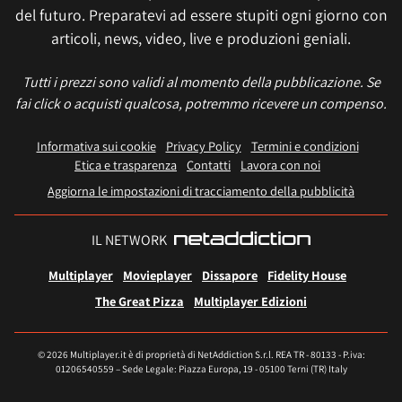
del futuro. Preparatevi ad essere stupiti ogni giorno con
articoli, news, video, live e produzioni geniali.
Tutti i prezzi sono validi al momento della pubblicazione. Se
fai click o acquisti qualcosa, potremmo ricevere un compenso.
Informativa sui cookie
Privacy Policy
Termini e condizioni
Etica e trasparenza
Contatti
Lavora con noi
Aggiorna le impostazioni di tracciamento della pubblicità
IL NETWORK
Multiplayer
Movieplayer
Dissapore
Fidelity House
The Great Pizza
Multiplayer Edizioni
© 2026 Multiplayer.it è di proprietà di NetAddiction S.r.l. REA TR - 80133 - P.iva:
01206540559 – Sede Legale: Piazza Europa, 19 - 05100 Terni (TR) Italy