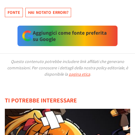
FONTE
HAI NOTATO ERRORI?
Aggiungici come fonte preferita
su Google
Questo contenuto potrebbe includere link affiliati che generano
commissioni.
Per conoscere i dettagli della nostra policy editoriale, è
disponibile la
pagina etica
.
TI POTREBBE INTERESSARE