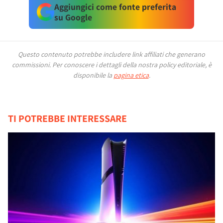
Aggiungici come fonte preferita
su Google
Questo contenuto potrebbe includere link affiliati che generano
commissioni.
Per conoscere i dettagli della nostra policy editoriale, è
disponibile la
pagina etica
.
TI POTREBBE INTERESSARE