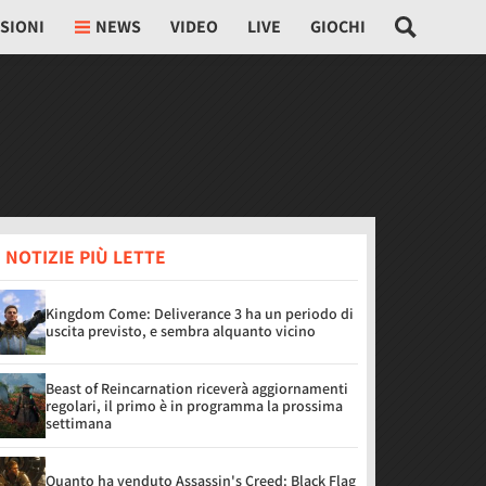
SIONI
NEWS
VIDEO
LIVE
GIOCHI
 NOTIZIE PIÙ LETTE
Kingdom Come: Deliverance 3 ha un periodo di
uscita previsto, e sembra alquanto vicino
Beast of Reincarnation riceverà aggiornamenti
regolari, il primo è in programma la prossima
settimana
Quanto ha venduto Assassin's Creed: Black Flag