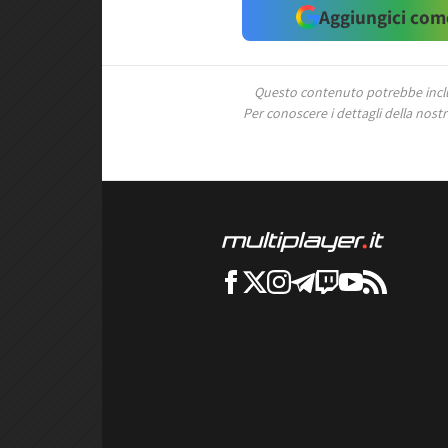
Aggiungici come
Questo contenuto potrebbe includ
Per conoscere i dettagli della nostra