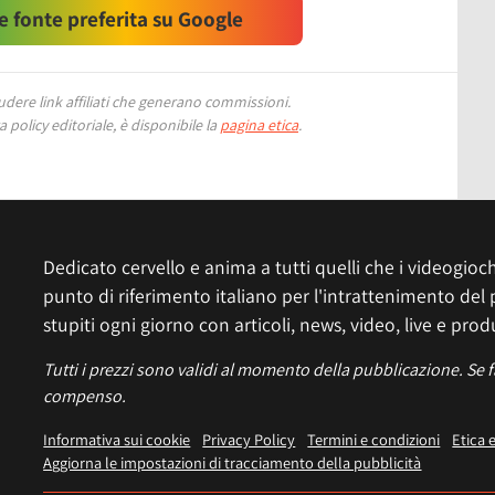
 fonte preferita su Google
ere link affiliati che generano commissioni.
 policy editoriale, è disponibile la
pagina etica
.
Dedicato cervello e anima a tutti quelli che i videogiochi
punto di riferimento italiano per l'intrattenimento del 
stupiti ogni giorno con articoli, news, video, live e prod
Tutti i prezzi sono validi al momento della pubblicazione. Se 
compenso.
Informativa sui cookie
Privacy Policy
Termini e condizioni
Etica 
Aggiorna le impostazioni di tracciamento della pubblicità