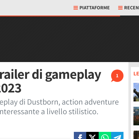
PIATTAFORME
RECEN
railer di gameplay
LE
1
2023
meplay di Dustborn, action adventure
eressante a livello stilistico.