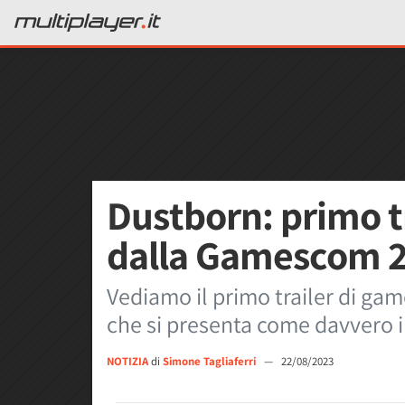
Dustborn: primo t
dalla Gamescom 
Vediamo il primo trailer di ga
che si presenta come davvero int
NOTIZIA
di
Simone Tagliaferri
—
22/08/2023