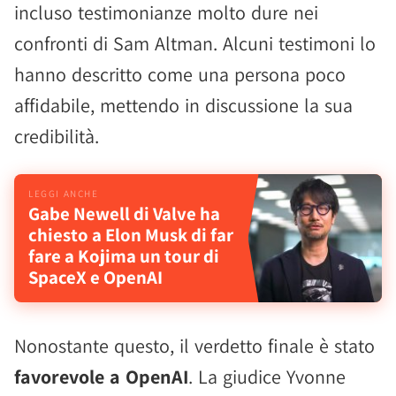
incluso testimonianze molto dure nei
confronti di Sam Altman. Alcuni testimoni lo
hanno descritto come una persona poco
affidabile, mettendo in discussione la sua
credibilità.
Gabe Newell di Valve ha
chiesto a Elon Musk di far
fare a Kojima un tour di
SpaceX e OpenAI
Nonostante questo, il verdetto finale è stato
favorevole a OpenAI
. La giudice Yvonne