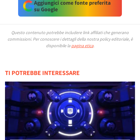
Aggiungici come fonte preferita
su Google
Questo contenuto potrebbe includere link affiliati che generano
commissioni.
Per conoscere i dettagli della nostra policy editoriale, è
disponibile la
pagina etica
.
TI POTREBBE INTERESSARE