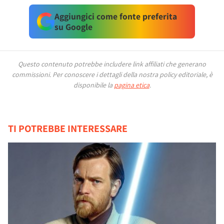
Aggiungici come fonte preferita
su Google
Questo contenuto potrebbe includere link affiliati che generano
commissioni.
Per conoscere i dettagli della nostra policy editoriale, è
disponibile la
pagina etica
.
TI POTREBBE INTERESSARE