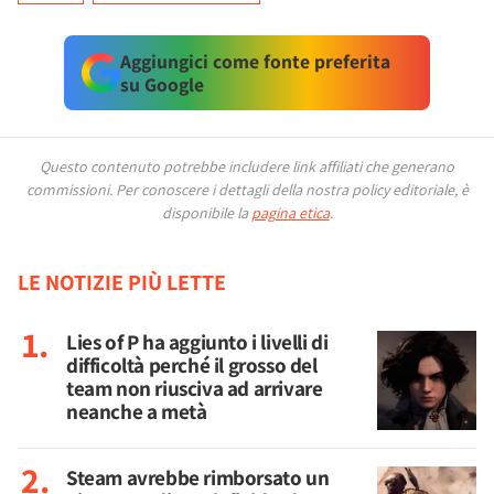
Aggiungici come fonte preferita
su Google
Questo contenuto potrebbe includere link affiliati che generano
commissioni.
Per conoscere i dettagli della nostra policy editoriale, è
disponibile la
pagina etica
.
LE NOTIZIE PIÙ LETTE
Lies of P ha aggiunto i livelli di
difficoltà perché il grosso del
team non riusciva ad arrivare
neanche a metà
Steam avrebbe rimborsato un