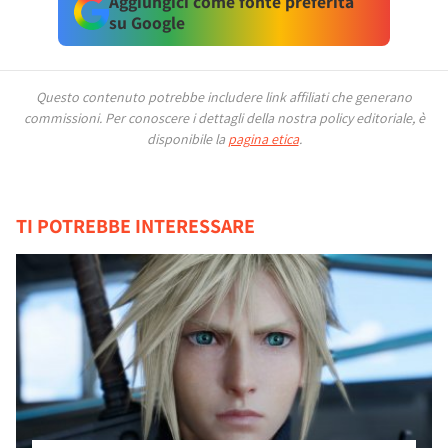
Aggiungici come fonte preferita
su Google
Questo contenuto potrebbe includere link affiliati che generano
commissioni.
Per conoscere i dettagli della nostra policy editoriale, è
disponibile la
pagina etica
.
TI POTREBBE INTERESSARE