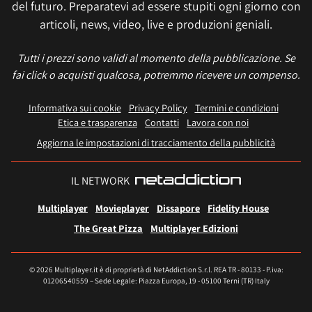
del futuro. Preparatevi ad essere stupiti ogni giorno con
articoli, news, video, live e produzioni geniali.
Tutti i prezzi sono validi al momento della pubblicazione. Se
fai click o acquisti qualcosa, potremmo ricevere un compenso.
Informativa sui cookie
Privacy Policy
Termini e condizioni
Etica e trasparenza
Contatti
Lavora con noi
Aggiorna le impostazioni di tracciamento della pubblicità
IL NETWORK
Multiplayer
Movieplayer
Dissapore
Fidelity House
The Great Pizza
Multiplayer Edizioni
© 2026 Multiplayer.it è di proprietà di NetAddiction S.r.l. REA TR - 80133 - P.iva:
01206540559 – Sede Legale: Piazza Europa, 19 - 05100 Terni (TR) Italy