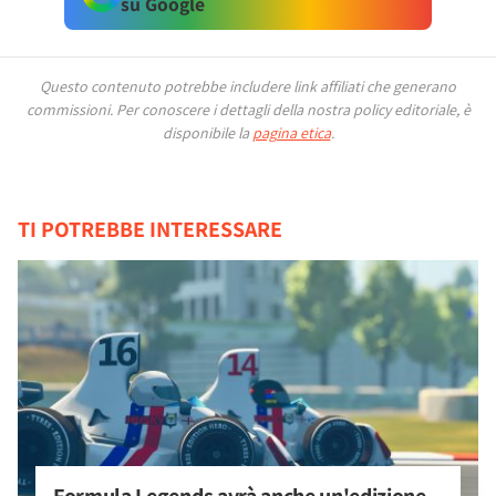
su Google
Questo contenuto potrebbe includere link affiliati che generano
commissioni.
Per conoscere i dettagli della nostra policy editoriale, è
disponibile la
pagina etica
.
TI POTREBBE INTERESSARE