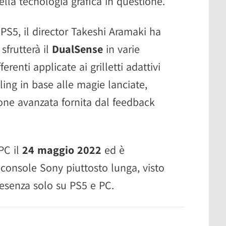
lla tecnologia grafica in questione.
S5, il director Takeshi Aramaki ha
sfrutterà il
DualSense
in varie
renti applicate ai grilletti adattivi
ling in base alle magie lanciate,
ione avanzata fornita dal feedback
PC il
24 maggio 2022
ed è
 console Sony piuttosto lunga, visto
resenza solo su PS5 e PC.