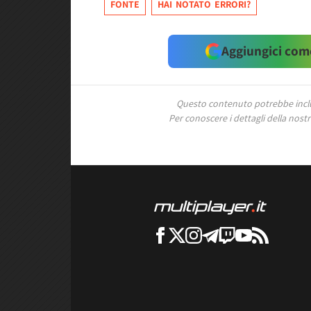
FONTE
HAI NOTATO ERRORI?
Aggiungici come
Questo contenuto potrebbe includ
Per conoscere i dettagli della nostra