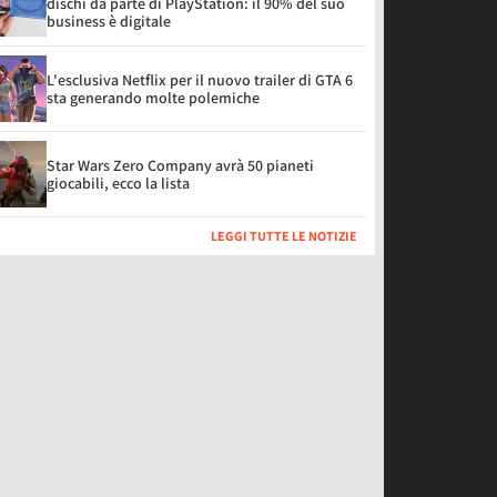
dischi da parte di PlayStation: il 90% del suo
business è digitale
L'esclusiva Netflix per il nuovo trailer di GTA 6
sta generando molte polemiche
Star Wars Zero Company avrà 50 pianeti
giocabili, ecco la lista
LEGGI TUTTE LE NOTIZIE