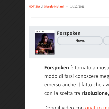
NOTIZIA
di
Giorgio Melani
—
14/12/2021
Forspoken
News
Forspoken
è tornato a mostra
modo di farsi conoscere megli
emerso anche il fatto che av
con la scelta tra
risoluzione
Dopo il video con
quattro mi