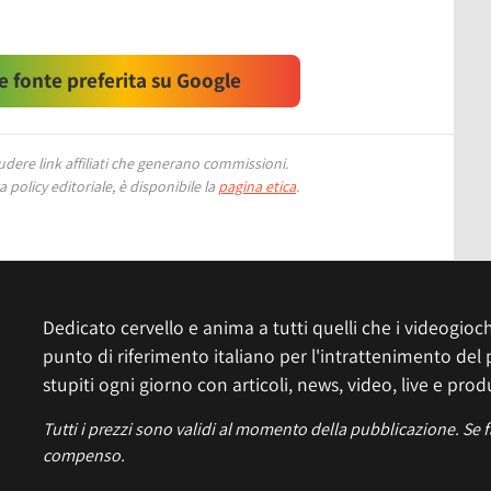
 fonte preferita su Google
ere link affiliati che generano commissioni.
 policy editoriale, è disponibile la
pagina etica
.
Dedicato cervello e anima a tutti quelli che i videogiochi
punto di riferimento italiano per l'intrattenimento del 
stupiti ogni giorno con articoli, news, video, live e prod
Tutti i prezzi sono validi al momento della pubblicazione. Se 
compenso.