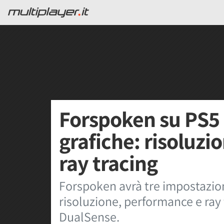
Forspoken su PS5 
grafiche: risoluz
ray tracing
Forspoken avrà tre impostazion
risoluzione, performance e ray 
DualSense.