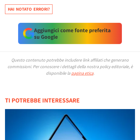
HAI NOTATO ERRORI?
Aggiungici come fonte preferita
su Google
Questo contenuto potrebbe includere link affiliati che generano
commissioni.
Per conoscere i dettagli della nostra policy editoriale, è
disponibile la
pagina etica
.
TI POTREBBE INTERESSARE