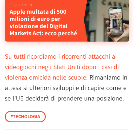
Apple multata di 500
milioni di euro per
violazione del Digital
Markets Act: ecco perché
Su tutti ricordiamo i ricorrenti attacchi ai
videogiochi negli Stati Uniti dopo i casi di
violenza omicida nelle scuole
. Rimaniamo in
attesa si ulteriori sviluppi e di capire come e
se l'UE deciderà di prendere una posizione.
#
TECNOLOGIA