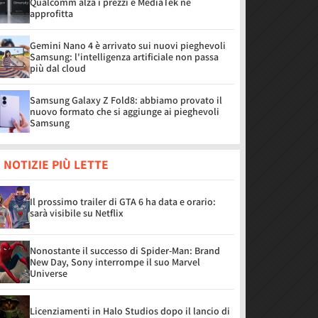
Qualcomm alza i prezzi e MediaTek ne
approfitta
Gemini Nano 4 è arrivato sui nuovi pieghevoli
Samsung: l'intelligenza artificiale non passa
più dal cloud
Samsung Galaxy Z Fold8: abbiamo provato il
nuovo formato che si aggiunge ai pieghevoli
Samsung
 NOTIZIE PIÙ LETTE
Il prossimo trailer di GTA 6 ha data e orario:
sarà visibile su Netflix
Nonostante il successo di Spider-Man: Brand
New Day, Sony interrompe il suo Marvel
Universe
Licenziamenti in Halo Studios dopo il lancio di