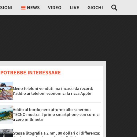
SIONI
NEWS
VIDEO
LIVE
GIOCHI
I POTREBBE INTERESSARE
Meno telefoni venduti ma incassi da record:
l'addio ai telefoni economici fa ricca Apple
Addio al bordo nero attorno allo schermo:
TECNO mostra il primo smartphone con cornici
a zero millimetri
Stessa litografia a 2 nm, 80 dollari di differenza: