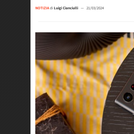
NOTIZIA
di
Luigi Cianciulli
—
21/03/2024