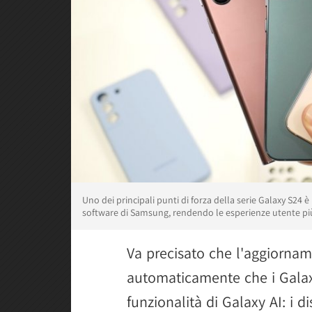
Uno dei principali punti di forza della serie Galaxy S24 
software di Samsung, rendendo le esperienze utente più 
Va precisato che l'aggiorna
automaticamente che i Galax
funzionalità di Galaxy AI: i 