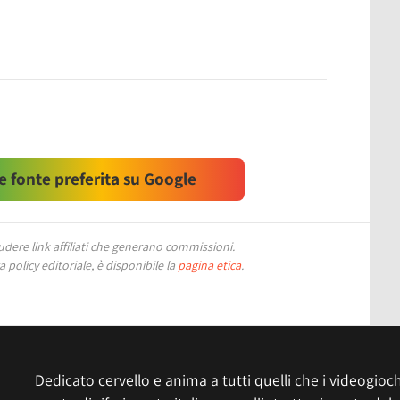
 fonte preferita su Google
ere link affiliati che generano commissioni.
 policy editoriale, è disponibile la
pagina etica
.
Dedicato cervello e anima a tutti quelli che i videogiochi