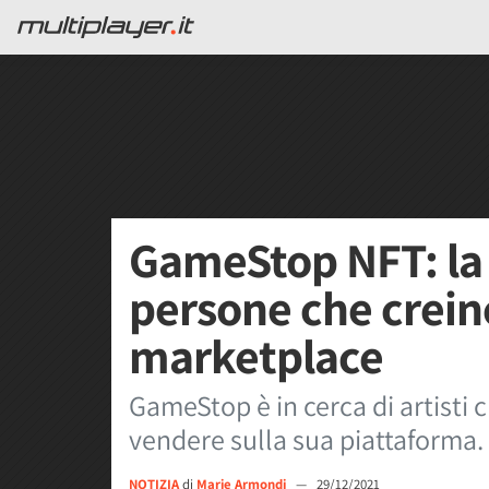
GameStop NFT: la
persone che creino
marketplace
GameStop è in cerca di artisti 
vendere sulla sua piattaforma. 
NOTIZIA
di
Marie Armondi
—
29/12/2021