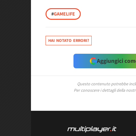
#
GAMELIFE
HAI NOTATO ERRORI?
Aggiungici come
Questo contenuto potrebbe includ
Per conoscere i dettagli della nostra