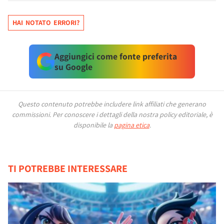
HAI NOTATO ERRORI?
Aggiungici come fonte preferita
su Google
Questo contenuto potrebbe includere link affiliati che generano
commissioni.
Per conoscere i dettagli della nostra policy editoriale, è
disponibile la
pagina etica
.
TI POTREBBE INTERESSARE