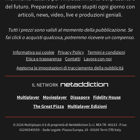
del futuro. Preparatevi ad essere stupiti ogni giorno con
articoli, news, video, live e produzioni geniali.
Tutti i prezzi sono validi al momento della pubblicazione. Se
fai click o acquisti qualcosa, potremmo ricevere un compenso.
Informativa sui cookie
Privacy Policy
Termini e condizioni
Etica e trasparenza
Contatti
Lavora con noi
Aggiorna le impostazioni di tracciamento della pubblicità
IL NETWORK
Multiplayer
Movieplayer
Dissapore
Fidelity House
The Great Pizza
Multiplayer Edizioni
© 2026 Multiplayer.it è di proprietà di NetAddiction S.r.l. REA TR - 80133 - P.iva:
01206540559 – Sede Legale: Piazza Europa, 19 - 05100 Terni (TR) Italy