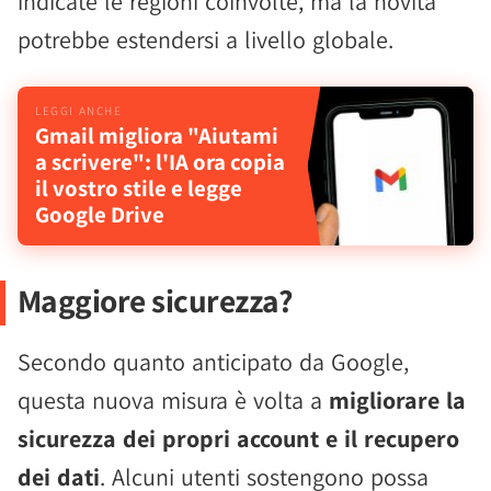
indicate le regioni coinvolte, ma la novità
potrebbe estendersi a livello globale.
Gmail migliora "Aiutami
a scrivere": l'IA ora copia
il vostro stile e legge
Google Drive
Maggiore sicurezza?
Secondo quanto anticipato da Google,
questa nuova misura è volta a
migliorare la
sicurezza dei propri account e il recupero
dei dati
. Alcuni utenti sostengono possa