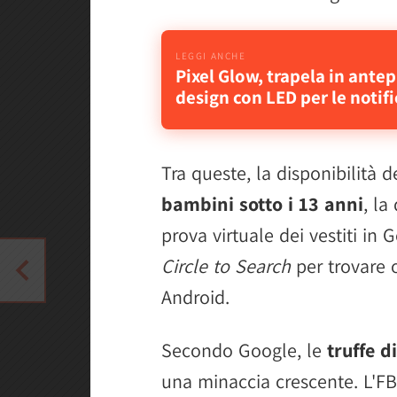
Pixel Glow, trapela in ante
design con LED per le notif
Tra queste, la disponibilità 
bambini sotto i 13 anni
, la
prova virtuale dei vestiti in
Circle to Search
per trovare o
Android.
Secondo Google, le
truffe d
una minaccia crescente. L'FB