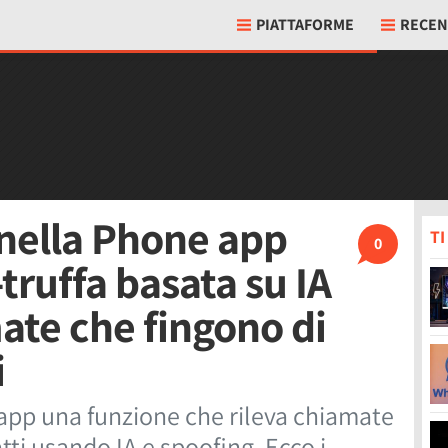
PIATTAFORME
RECEN
nella Phone app
T
0
truffa basata su IA
ate che fingono di
i
app una funzione che rileva chiamate
tti usando IA e spoofing. Ecco i