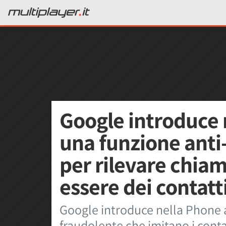
Google introduce 
una funzione anti-
per rilevare chiam
essere dei contatt
Google introduce nella Phone 
fraudolente che imitano i conta