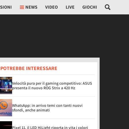
SIONI
NEWS
VIDEO
LIVE
GIOCHI
I POTREBBE INTERESSARE
Velocità pura per il gaming competitivo: ASUS
presenta il nuovo ROG Strix a 420 Hz
WhatsApp: in arrivo temi con tanti nuovi
sfondi, anche animati
Pixel 11, il LED HiLight riporta in vita i colori