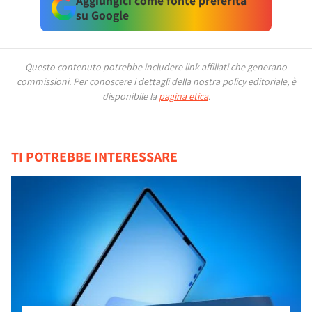
Aggiungici come fonte preferita
su Google
Questo contenuto potrebbe includere link affiliati che generano
commissioni.
Per conoscere i dettagli della nostra policy editoriale, è
disponibile la
pagina etica
.
TI POTREBBE INTERESSARE