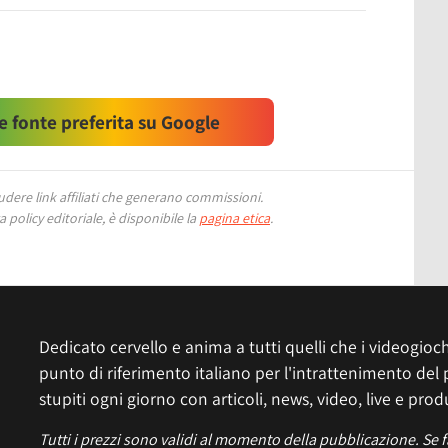
 fonte preferita su Google
ere link affiliati che generano commissioni.
 policy editoriale, è disponibile la
pagina etica
.
Dedicato cervello e anima a tutti quelli che i videogiochi
punto di riferimento italiano per l'intrattenimento del 
stupiti ogni giorno con articoli, news, video, live e prod
Tutti i prezzi sono validi al momento della pubblicazione. Se 