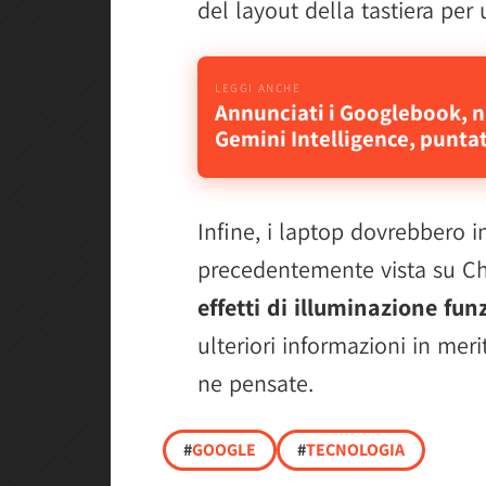
del layout della tastiera per
Annunciati i Googlebook, n
Gemini Intelligence, punta
Infine, i laptop dovrebbero i
precedentemente vista su C
effetti di illuminazione fun
ulteriori informazioni in mer
ne pensate.
#
GOOGLE
#
TECNOLOGIA