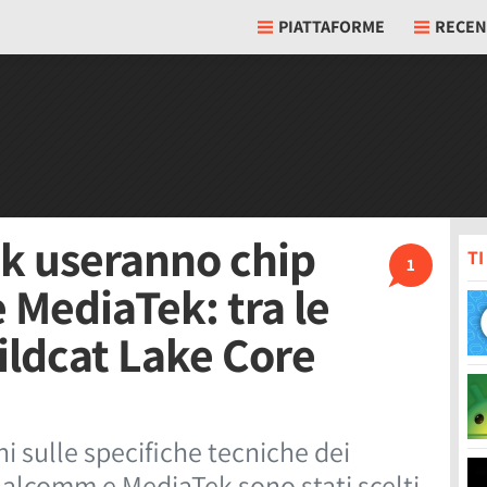
PIATTAFORME
RECEN
k useranno chip
T
1
 MediaTek: tra le
ildcat Lake Core
 sulle specifiche tecniche dei
ualcomm e MediaTek sono stati scelti