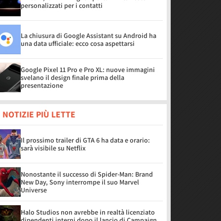
personalizzati per i contatti
La chiusura di Google Assistant su Android ha
una data ufficiale: ecco cosa aspettarsi
Google Pixel 11 Pro e Pro XL: nuove immagini
svelano il design finale prima della
presentazione
 NOTIZIE PIÙ LETTE
Il prossimo trailer di GTA 6 ha data e orario:
sarà visibile su Netflix
Nonostante il successo di Spider-Man: Brand
New Day, Sony interrompe il suo Marvel
Universe
Halo Studios non avrebbe in realtà licenziato
dipendenti interni dopo il lancio di Campaign