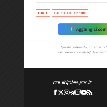
FONTE
HAI NOTATO ERRORI?
Aggiungici come
Questo contenuto potrebbe includ
Per conoscere i dettagli della nostra