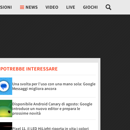
SIONI
NEWS
VIDEO
LIVE
GIOCHI
I POTREBBE INTERESSARE
Una svolta per l'uso con una mano sola: Google
Messaggi migliora ancora
Disponibile Android Canary di agosto: Google
introduce un nuovo editor e prepara le
prossime novità
Pixel 11, il LED HiLight riporta in vita i colori