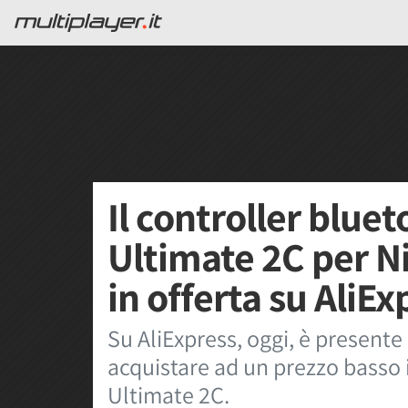
Il controller blue
Ultimate 2C per N
in offerta su AliEx
Su AliExpress, oggi, è presente 
acquistare ad un prezzo basso 
Ultimate 2C.