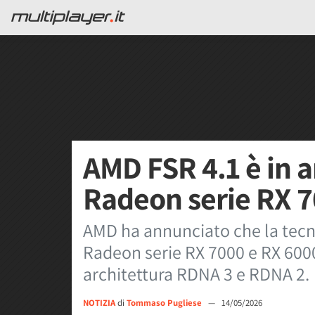
AMD FSR 4.1 è in a
Radeon serie RX 7
AMD ha annunciato che la tecno
Radeon serie RX 7000 e RX 6000
architettura RDNA 3 e RDNA 2.
NOTIZIA
di
Tommaso Pugliese
—
14/05/2026