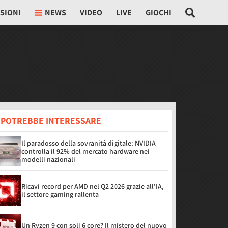
SIONI
NEWS
VIDEO
LIVE
GIOCHI
I POTREBBE INTERESSARE
Il paradosso della sovranità digitale: NVIDIA
controlla il 92% del mercato hardware nei
modelli nazionali
Ricavi record per AMD nel Q2 2026 grazie all'IA,
il settore gaming rallenta
Un Ryzen 9 con soli 6 core? Il mistero del nuovo