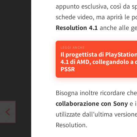
appunto esclusiva, così da s
schede video, ma aprirà le p
Resolution 4.1
anche alle ge
Il progettista di PlayStati
4.1 di AMD, collegandolo a 
PSSR
Bisogna inoltre ricordare ch
collaborazione con Sony
e i
utilizzate dall'ultima versio
Resolution.