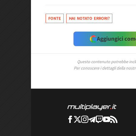
FONTE
HAI NOTATO ERRORI?
Aggiungici come
Questo contenuto potrebbe includ
Per conoscere i dettagli della nostra