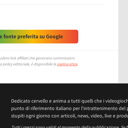
 fonte preferita su Google
ere link affiliati che generano commissioni.
 policy editoriale, è disponibile la
pagina etica
.
Dedicato cervello e anima a tutti quelli che i videogiochi
punto di riferimento italiano per l'intrattenimento del 
stupiti ogni giorno con articoli, news, video, live e prod
Tutti i prezzi sono validi al momento della pubblicazione. Se 