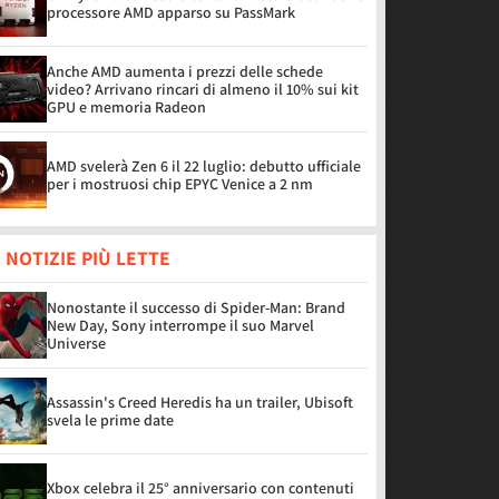
processore AMD apparso su PassMark
Anche AMD aumenta i prezzi delle schede
video? Arrivano rincari di almeno il 10% sui kit
GPU e memoria Radeon
AMD svelerà Zen 6 il 22 luglio: debutto ufficiale
per i mostruosi chip EPYC Venice a 2 nm
 NOTIZIE PIÙ LETTE
Nonostante il successo di Spider-Man: Brand
New Day, Sony interrompe il suo Marvel
Universe
Assassin's Creed Heredis ha un trailer, Ubisoft
svela le prime date
Xbox celebra il 25° anniversario con contenuti