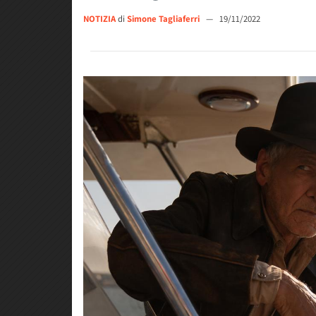
NOTIZIA
di
Simone Tagliaferri
—
19/11/2022