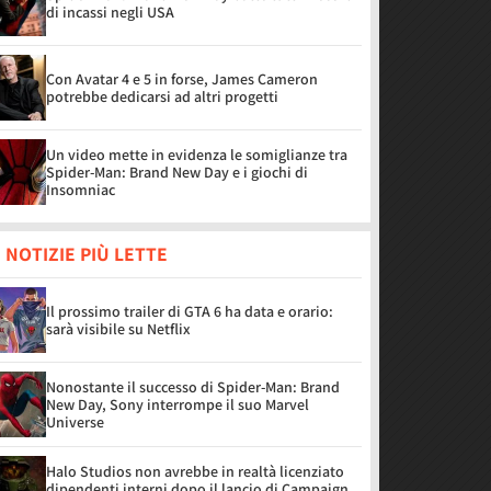
di incassi negli USA
Con Avatar 4 e 5 in forse, James Cameron
potrebbe dedicarsi ad altri progetti
Un video mette in evidenza le somiglianze tra
Spider-Man: Brand New Day e i giochi di
Insomniac
 NOTIZIE PIÙ LETTE
Il prossimo trailer di GTA 6 ha data e orario:
sarà visibile su Netflix
Nonostante il successo di Spider-Man: Brand
New Day, Sony interrompe il suo Marvel
Universe
Halo Studios non avrebbe in realtà licenziato
dipendenti interni dopo il lancio di Campaign