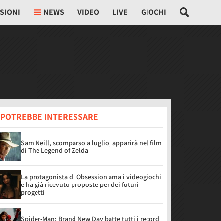
SIONI
NEWS
VIDEO
LIVE
GIOCHI
I POTREBBE INTERESSARE
Sam Neill, scomparso a luglio, apparirà nel film
di The Legend of Zelda
La protagonista di Obsession ama i videogiochi
e ha già ricevuto proposte per dei futuri
progetti
Spider-Man: Brand New Day batte tutti i record