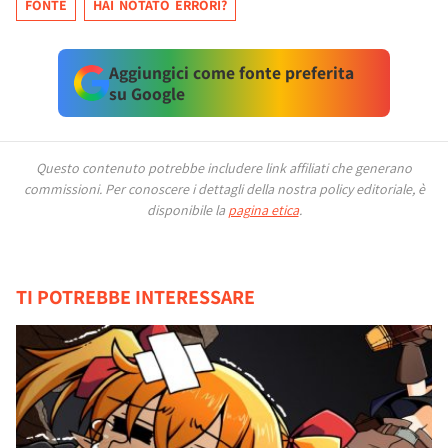
FONTE
HAI NOTATO ERRORI?
Aggiungici come fonte preferita
su Google
Questo contenuto potrebbe includere link affiliati che generano
commissioni.
Per conoscere i dettagli della nostra policy editoriale, è
disponibile la
pagina etica
.
TI POTREBBE INTERESSARE