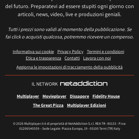
del futuro. Preparatevi ad essere stupiti ogni giorno con
articoli, news, video, live e produzioni geniali.
Tutti i prezzi sono validi al momento della pubblicazione. Se
fai click o acquisti qualcosa, potremmo ricevere un compenso.
Informativa sui cookie
Privacy Policy
Termini e condizioni
Etica e trasparenza
Contatti
Lavora con noi
Aggiorna le impostazioni di tracciamento della pubblicità
IL NETWORK
Multiplayer
Movieplayer
Dissapore
Fidelity House
The Great Pizza
Multiplayer Edizioni
© 2026 Multiplayer.it è di proprietà di NetAddiction S.r.l. REA TR - 80133 - P.iva:
01206540559 – Sede Legale: Piazza Europa, 19 - 05100 Terni (TR) Italy