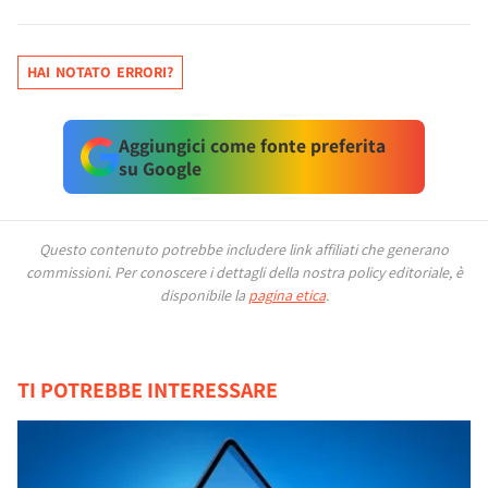
HAI NOTATO ERRORI?
Aggiungici come fonte preferita
su Google
Questo contenuto potrebbe includere link affiliati che generano
commissioni.
Per conoscere i dettagli della nostra policy editoriale, è
disponibile la
pagina etica
.
TI POTREBBE INTERESSARE