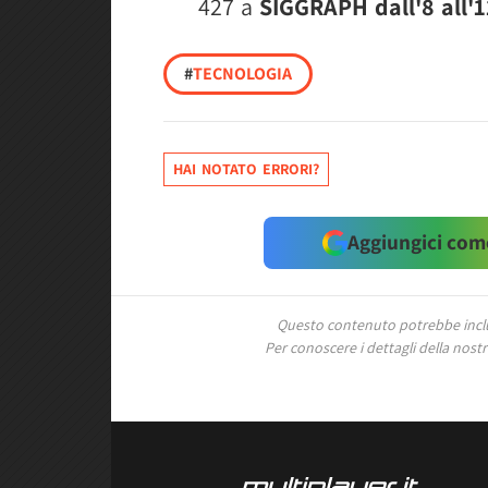
427 a
SIGGRAPH dall'8 all'
#
TECNOLOGIA
HAI NOTATO ERRORI?
Aggiungici come
Questo contenuto potrebbe includ
Per conoscere i dettagli della nostra