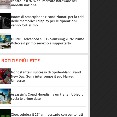
controlla il 92% del mercato hardware nei
modelli nazionali
Boom di smartphone ricondizionati per la crisi
delle memorie: i display per le riparazioni
vanno fortissimo
HDR10+ Advanced sui TV Samsung 2026: Prime
Video è il primo servizio a supportarlo
 NOTIZIE PIÙ LETTE
Nonostante il successo di Spider-Man: Brand
New Day, Sony interrompe il suo Marvel
Universe
Assassin's Creed Heredis ha un trailer, Ubisoft
svela le prime date
Xbox celebra il 25° anniversario con contenuti