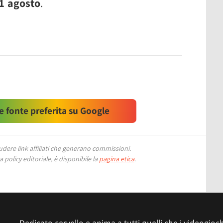
11 agosto
.
 fonte preferita su Google
ere link affiliati che generano commissioni.
 policy editoriale, è disponibile la
pagina etica
.
Dedicato cervello e anima a tutti quelli che i videogiochi