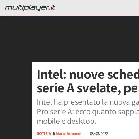
Intel: nuove sched
serie A svelate, p
Intel ha presentato la nuova g
Pro serie A: ecco quanto sappi
mobile e desktop.
NOTIZIA
di
Marie Armondi
—
08/08/2022