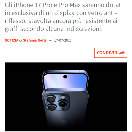
Gli iPhone 17 Pro e Pro Max saranno dotati
in esclusiva di un display con vetro anti-
riflesso, stavolta ancora più resistente ai
graffi secondo alcune indiscrezioni.
NOTIZIA
di
Stefania Netti
—
17/07/2025
CONDIVIDI