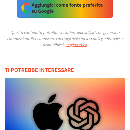
Aggiungici come fonte preferita
su Google
Questo contenuto potrebbe includere link affiliati che generano
commissioni.
Per conoscere i dettagli della nostra policy editoriale, è
disponibile la
pagina etica
.
TI POTREBBE INTERESSARE