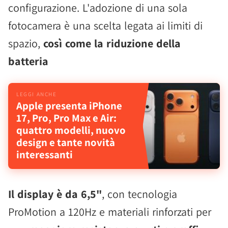
configurazione. L'adozione di una sola
fotocamera è una scelta legata ai limiti di
spazio,
così come la riduzione della
batteria
Apple presenta iPhone
17, Pro, Pro Max e Air:
quattro modelli, nuovo
design e tante novità
interessanti
Il display è da 6,5"
, con tecnologia
ProMotion a 120Hz e materiali rinforzati per