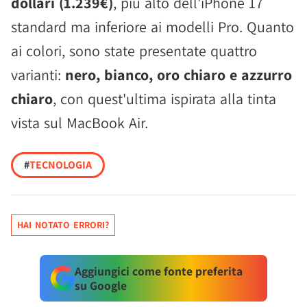
dollari (1.239€)
, più alto dell'iPhone 17
standard ma inferiore ai modelli Pro. Quanto
ai colori, sono state presentate quattro
varianti:
nero, bianco, oro chiaro e azzurro
chiaro
, con quest'ultima ispirata alla tinta
vista sul MacBook Air.
#
TECNOLOGIA
HAI NOTATO ERRORI?
Aggiungici come fonte preferita
su Google