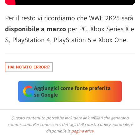
Per il resto vi ricordiamo che WWE 2K25 sarà
disponibile a marzo
per PC, Xbox Series X e
S, PlayStation 4, PlayStation 5 e Xbox One.
HAI NOTATO ERRORI?
Aggiungici come fonte preferita
su Google
Questo contenuto potrebbe includere link affiliati che generano
commissioni.
Per conoscere i dettagli della nostra policy editoriale, è
disponibile la
pagina etica
.