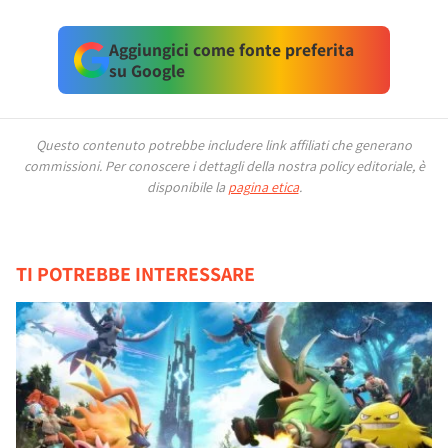
Aggiungici come fonte preferita
su Google
Questo contenuto potrebbe includere link affiliati che generano
commissioni.
Per conoscere i dettagli della nostra policy editoriale, è
disponibile la
pagina etica
.
TI POTREBBE INTERESSARE