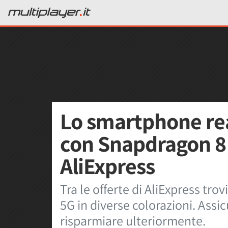
Lo smartphone re
con Snapdragon 8 E
AliExpress
Tra le offerte di AliExpress t
5G in diverse colorazioni. Assicu
risparmiare ulteriormente.