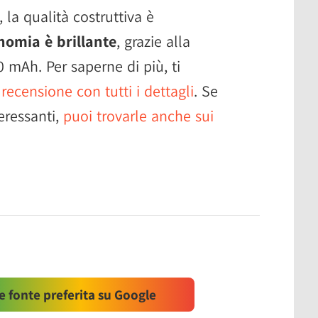
, la qualità costruttiva è
nomia è brillante
, grazie alla
0 mAh. Per saperne di più, ti
 recensione con tutti i dettagli
. Se
teressanti,
puoi trovarle anche sui
 fonte preferita su Google