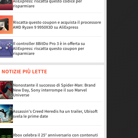
AliExpress: riscatta questo codice per
risparmiare
Riscatta questo coupon e acquista il processore
AMD Ryzen 9 9950X3D su AliExpress
Il controller 8BitDo Pro 3 è in offerta su
AliExpress: riscatta questo coupon per
risparmiare
 NOTIZIE PIÙ LETTE
Nonostante il successo di Spider-Man: Brand
New Day, Sony interrompe il suo Marvel
Universe
Assassin's Creed Heredis ha un trailer, Ubisoft
svela le prime date
Xbox celebra il 25° anniversario con contenuti