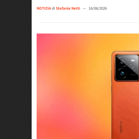
NOTIZIA
di
Stefania Netti
—
16/06/2026