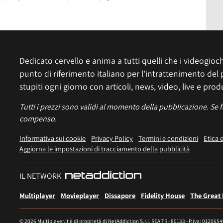
Dedicato cervello e anima a tutti quelli che i videogiochi
punto di riferimento italiano per l'intrattenimento del 
stupiti ogni giorno con articoli, news, video, live e prod
Tutti i prezzi sono validi al momento della pubblicazione. Se 
compenso.
Informativa sui cookie
Privacy Policy
Termini e condizioni
Etica 
Aggiorna le impostazioni di tracciamento della pubblicità
IL NETWORK
Multiplayer
Movieplayer
Dissapore
Fidelity House
The Great
© 2026 Multiplayer.it è di proprietà di NetAddiction S.r.l. REA TR - 80133 - P.iva: 012065