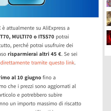
E
è attualmente su AliExpress a
IT70, MULTI70 o ITSS70
potrai
tutto, perché potrai usufruire dei
caso
risparmierai altri 45 €
. Se sei
 direttamente tramite questo link
.
rimo al 10 giugno
fino a
mo che i prezzi sono aggiornati al
rticolo e potrebbero subire
 hanno un importo massimo di riscatto