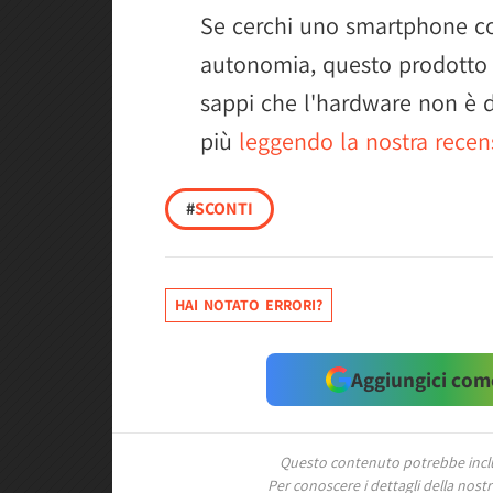
Se cerchi uno smartphone c
autonomia, questo prodotto 
sappi che l'hardware non è 
più
leggendo la nostra recen
#
SCONTI
HAI NOTATO ERRORI?
Aggiungici come
Questo contenuto potrebbe includ
Per conoscere i dettagli della nostra