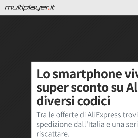
Lo smartphone viv
super sconto su Al
diversi codici
Tra le offerte di AliExpress tr
spedizione dall'Italia e una seri
riscattare.