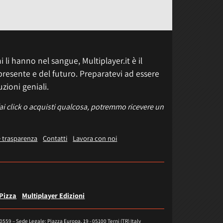
 li hanno nel sangue, Multiplayer.it è il
presente e del futuro. Preparatevi ad essere
uzioni geniali.
fai click o acquisti qualcosa, potremmo ricevere un
e trasparenza
Contatti
Lavora con noi
 Pizza
Multiplayer Edizioni
40559 – Sede Legale: Piazza Europa, 19 - 05100 Terni (TR) Italy