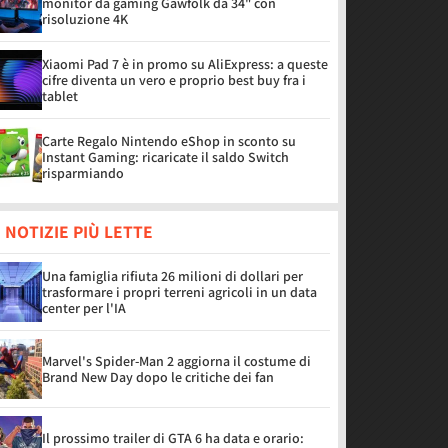
monitor da gaming Gawfolk da 34" con
risoluzione 4K
Xiaomi Pad 7 è in promo su AliExpress: a queste
cifre diventa un vero e proprio best buy fra i
tablet
Carte Regalo Nintendo eShop in sconto su
Instant Gaming: ricaricate il saldo Switch
risparmiando
 NOTIZIE PIÙ LETTE
Una famiglia rifiuta 26 milioni di dollari per
trasformare i propri terreni agricoli in un data
center per l'IA
Marvel's Spider-Man 2 aggiorna il costume di
Brand New Day dopo le critiche dei fan
Il prossimo trailer di GTA 6 ha data e orario: